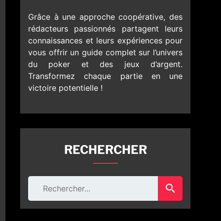
Grâce à une approche coopérative, des
rédacteurs passionnés partagent leurs
connaissances et leurs expériences pour
vous offrir un guide complet sur l’univers
du poker et des jeux d’argent.
Transformez chaque partie en une
victoire potentielle !
RECHERCHER