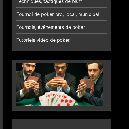
Techniques, tactiques de bluff
Tournoi de poker pro, local, municipal
Tournois, événements de poker
Tutoriels vidéo de poker