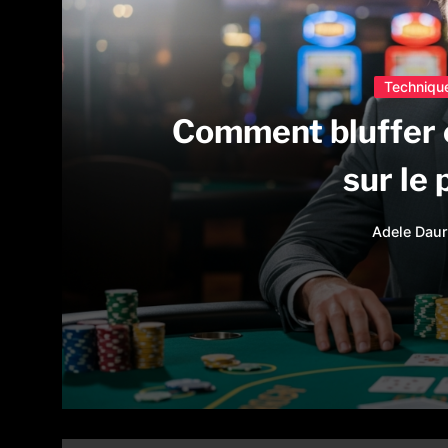
Technique
Comment bluffer 
sur le 
Adele Daur