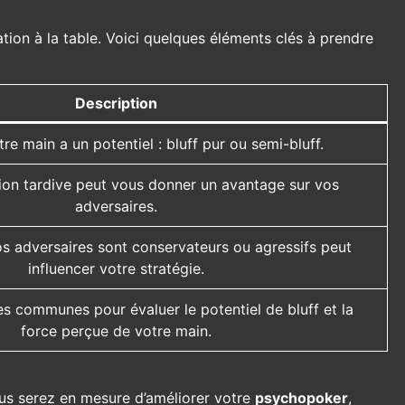
tuation à la table. Voici quelques éléments clés à prendre
Description
tre main a un potentiel : bluff pur ou semi-bluff.
tion tardive peut vous donner un avantage sur vos
adversaires.
s adversaires sont conservateurs ou agressifs peut
influencer votre stratégie.
es communes pour évaluer le potentiel de bluff et la
force perçue de votre main.
ous serez en mesure d’améliorer votre
psychopoker
,