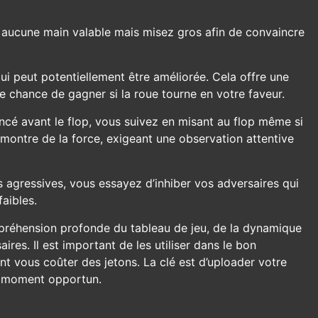
z aucune main valable mais misez gros afin de convaincre
i peut potentiellement être améliorée. Cela offre une
e chance de gagner si la roue tourne en votre faveur.
ancé avant le flop, vous suivez en misant au flop même si
 montre de la force, exigeant une observation attentive
es agressives, vous essayez d’inhiber vos adversaires qui
faibles.
éhension profonde du tableau de jeu, de la dynamique
res. Il est important de les utiliser dans le bon
nt vous coûter des jetons. La clé est d’uploader votre
u moment opportun.