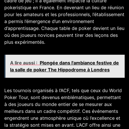
cadre de jeu ; il a également impacté la culture
pokeristique en France. En devenant un lieu de réunion
pour les amateurs et les professionnels, l’établissement
a permis l’émergence d’un environnement
d’apprentissage. Chaque table de poker devient un lieu
où des joueurs novices peuvent tirer des leçons des
plus expérimentés.
A lire aussi :
Plongée dans l'ambiance festive de
la salle de poker The Hippodrome à Londres
Les tournois organisés à l’ACF, tels que ceux du World
Poker Tour, sont devenus emblématiques, permettant
à des joueurs du monde entier de se mesurer aux
meilleurs dans un cadre compétitif. Ces événements
engendrent une atmosphère unique où l’excellence et
la stratégie sont mises en avant. L’ACF offre ainsi une