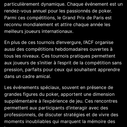
particulièrement dynamique. Chaque événement est un
rendez-vous annuel pour les passionnés de poker.
Parmi ces compétitions, le Grand Prix de Paris est
reconnu mondialement et attire chaque année les
meilleurs joueurs internationaux.
En plus de ces tournois d’envergure, l’ACF organise
aussi des compétitions hebdomadaires ouvertes à
tous les niveaux. Ces tournois pratiques permettent
aux joueurs de s’initier à l’esprit de la compétition sans
pression, parfaits pour ceux qui souhaitent apprendre
dans un cadre amical.
Les événements spéciaux, souvent en présence de
grandes figures du poker, apportent une dimension
supplémentaire à l’expérience de jeu. Ces rencontres
permettent aux participants d’interagir avec des
professionnels, de discuter stratégies et de vivre des
moments inoubliables qui marquent la mémoire des