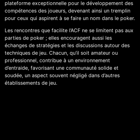
plateforme exceptionnelle pour le développement des
compétences des joueurs, devenant ainsi un tremplin
pour ceux qui aspirent à se faire un nom dans le poker.
Les rencontres que facilite l’ACF ne se limitent pas aux
parties de poker ; elles encouragent aussi les
échanges de stratégies et les discussions autour des
techniques de jeu. Chacun, qu’il soit amateur ou
professionnel, contribue à un environnement
d’entraide, favorisant une communauté solide et
soudée, un aspect souvent négligé dans d’autres
établissements de jeu.