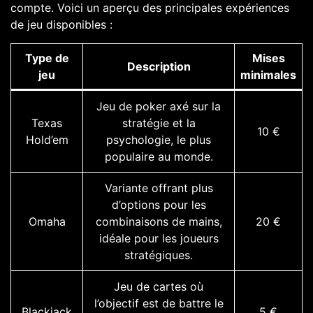
compte. Voici un aperçu des principales expériences
de jeu disponibles :
Type de
Mises
Description
jeu
minimales
Jeu de poker axé sur la
Texas
stratégie et la
10 €
Hold’em
psychologie, le plus
populaire au monde.
Variante offrant plus
d’options pour les
Omaha
combinaisons de mains,
20 €
idéale pour les joueurs
stratégiques.
Jeu de cartes où
l’objectif est de battre le
Blackjack
5 €