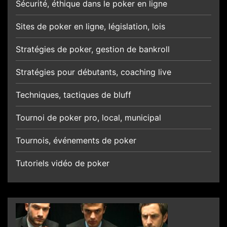
Sécurité, éthique dans le poker en ligne
Sites de poker en ligne, législation, lois
Stratégies de poker, gestion de bankroll
Stratégies pour débutants, coaching live
Techniques, tactiques de bluff
Tournoi de poker pro, local, municipal
Tournois, événements de poker
Tutoriels vidéo de poker