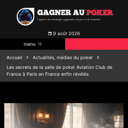
Skip
to
content
9 août 2026
menu
Accueil
Actualités, médias du poker
Les secrets de la salle de poker Aviation Club de
France à Paris en France enfin révélés