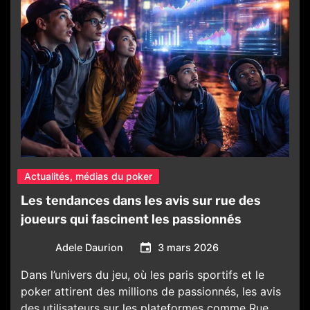
Actualités, médias du poker
Les tendances dans les avis sur rue des
joueurs qui fascinent les passionnés
Adele Daurion
3 mars 2026
Dans l’univers du jeu, où les paris sportifs et le
poker attirent des millions de passionnés, les avis
des utilisateurs sur les plateformes comme Rue