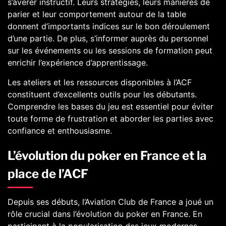
s’avérer instructif. Leurs stratégies, leurs manières de
parier et leur comportement autour de la table
donnent d’importants indices sur le bon déroulement
d’une partie. De plus, s’informer auprès du personnel
sur les événements ou les sessions de formation peut
enrichir l’expérience d’apprentissage.
Les ateliers et les ressources disponibles à l’ACF
constituent d’excellents outils pour les débutants.
Comprendre les bases du jeu est essentiel pour éviter
toute forme de frustration et aborder les parties avec
confiance et enthousiasme.
L’évolution du poker en France et la
place de l’ACF
Depuis ses débuts, l’Aviation Club de France a joué un
rôle crucial dans l’évolution du poker en France. En