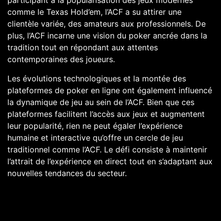
participant à la popularisation des jeux modernes
comme le Texas Hold’em, l’ACF a su attirer une
clientèle variée, des amateurs aux professionnels. De
plus, l’ACF incarne une vision du poker ancrée dans la
tradition tout en répondant aux attentes
contemporaines des joueurs.
Les évolutions technologiques et la montée des
plateformes de poker en ligne ont également influencé
la dynamique de jeu au sein de l’ACF. Bien que ces
plateformes facilitent l’accès aux jeux et augmentent
leur popularité, rien ne peut égaler l’expérience
humaine et interactive qu’offre un cercle de jeu
traditionnel comme l’ACF. Le défi consiste à maintenir
l’attrait de l’expérience en direct tout en s’adaptant aux
nouvelles tendances du secteur.