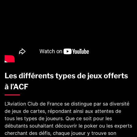
Les différents types de jeux offerts
à l’ACF
L’Aviation Club de France se distingue par sa diversité
de jeux de cartes, répondant ainsi aux attentes de
tous les types de joueurs. Que ce soit pour les
débutants souhaitant découvrir le poker ou les experts
cherchant des défis, chaque joueur y trouve son