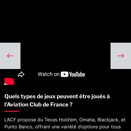
Quels types de jeux peuvent être joués à
l’Aviation Club de France ?
L’ACF propose du Texas Hold’em, Omaha, Blackjack, et
Punto Banco, offrant une variété d’options pour tous