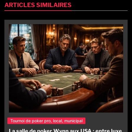
ARTICLES SIMILAIRES
Tournoi de poker pro, local, municipal
La salle de poker Wynn aux USA : entre luxe