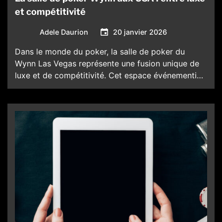
et compétitivité
Adele Daurion
20 janvier 2026
Dans le monde du poker, la salle de poker du
Wynn Las Vegas représente une fusion unique de
luxe et de compétitivité. Cet espace événementiel
ne se contente pas d’attirer les joueurs – il redéfinit
les normes du jeu avec son ambiance raffinée, ses
équipements de pointe et ses tournois haut de
gamme. Que vous […]