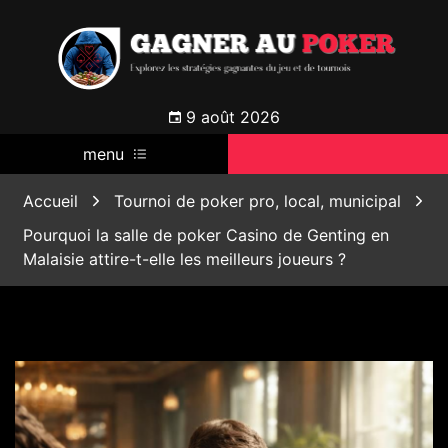
Skip
to
content
9 août 2026
menu
Accueil
Tournoi de poker pro, local, municipal
Pourquoi la salle de poker Casino de Genting en
Malaisie attire-t-elle les meilleurs joueurs ?