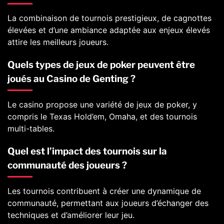
La combinaison de tournois prestigieux, de cagnottes
élevées et d’une ambiance adaptée aux enjeux élevés
attire les meilleurs joueurs.
Quels types de jeux de poker peuvent être
joués au Casino de Genting ?
Le casino propose une variété de jeux de poker, y
compris le Texas Hold’em, Omaha, et des tournois
multi-tables.
Quel est l’impact des tournois sur la
communauté des joueurs ?
Les tournois contribuent à créer une dynamique de
communauté, permettant aux joueurs d’échanger des
techniques et d’améliorer leur jeu.