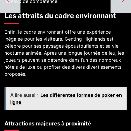
niveaux de compétence.
Les attraits du cadre environnant
Enfin, le cadre environnant offre une expérience
inégalée pour les visiteurs. Genting Highlands est
célèbre pour ses paysages époustouflants et sa vie
nocturne animée. Après une longue journée de jeu, les
joueurs peuvent se détendre dans l’un des nombreux
hôtels de luxe ou profiter des divers divertissements
proposés.
A lire aussi :
Les différentes formes de poker en
ligne
Attractions majeures à proximité