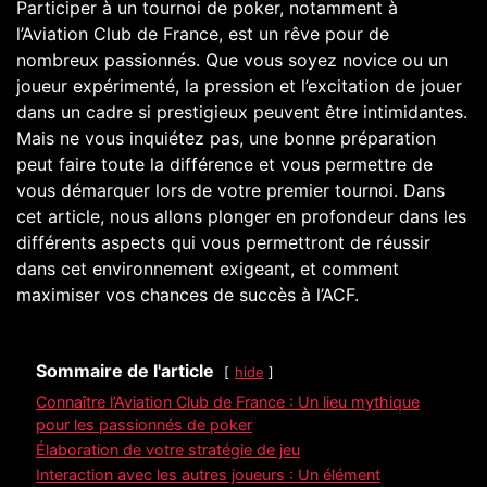
Participer à un tournoi de poker, notamment à
l’Aviation Club de France, est un rêve pour de
nombreux passionnés. Que vous soyez novice ou un
joueur expérimenté, la pression et l’excitation de jouer
dans un cadre si prestigieux peuvent être intimidantes.
Mais ne vous inquiétez pas, une bonne préparation
peut faire toute la différence et vous permettre de
vous démarquer lors de votre premier tournoi. Dans
cet article, nous allons plonger en profondeur dans les
différents aspects qui vous permettront de réussir
dans cet environnement exigeant, et comment
maximiser vos chances de succès à l’ACF.
Sommaire de l'article
hide
Connaître l’Aviation Club de France : Un lieu mythique
pour les passionnés de poker
Élaboration de votre stratégie de jeu
Interaction avec les autres joueurs : Un élément