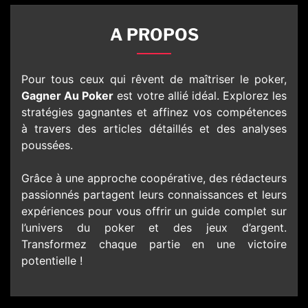
A PROPOS
Pour tous ceux qui rêvent de maîtriser le poker,
Gagner Au Poker
est votre allié idéal. Explorez les
stratégies gagnantes et affinez vos compétences
à travers des articles détaillés et des analyses
poussées.
Grâce à une approche coopérative, des rédacteurs
passionnés partagent leurs connaissances et leurs
expériences pour vous offrir un guide complet sur
l’univers du poker et des jeux d’argent.
Transformez chaque partie en une victoire
potentielle !