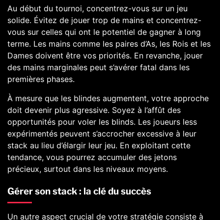
Au début du tournoi, concentrez-vous sur un jeu
solide. Évitez de jouer trop de mains et concentrez-
vous sur celles qui ont le potentiel de gagner à long
terme. Les mains comme les paires d’As, les Rois et les
Dames doivent être vos priorités. En revanche, jouer
des mains marginales peut s’avérer fatal dans les
premières phases.
À mesure que les blindes augmentent, votre approche
doit devenir plus agressive. Soyez à l’affût des
opportunités pour voler les blinds. Les joueurs less
expérimentés peuvent s’accrocher excessive à leur
stack au lieu d’élargir leur jeu. En exploitant cette
tendance, vous pourrez accumuler des jetons
précieux, surtout dans les niveaux moyens.
Gérer son stack : la clé du succès
Un autre aspect crucial de votre stratégie consiste à