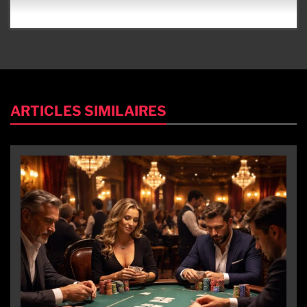
ARTICLES SIMILAIRES