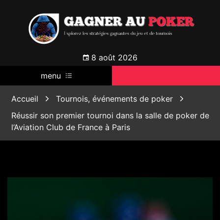
Skip
to
content
8 août 2026
menu
Accueil
Tournois, événements de poker
Réussir son premier tournoi dans la salle de poker de
l’Aviation Club de France à Paris