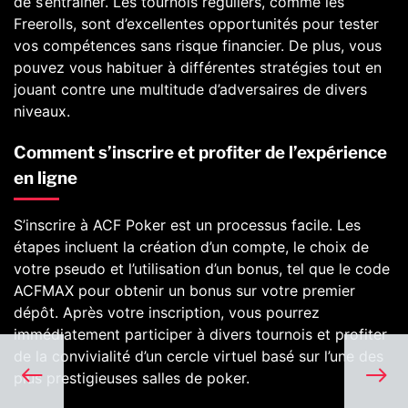
de s’entrainer. Les tournois réguliers, comme les
Freerolls, sont d’excellentes opportunités pour tester
vos compétences sans risque financier. De plus, vous
pouvez vous habituer à différentes stratégies tout en
jouant contre une multitude d’adversaires de divers
niveaux.
Comment s’inscrire et profiter de l’expérience
en ligne
S’inscrire à ACF Poker est un processus facile. Les
étapes incluent la création d’un compte, le choix de
votre pseudo et l’utilisation d’un bonus, tel que le code
ACFMAX pour obtenir un bonus sur votre premier
dépôt. Après votre inscription, vous pourrez
immédiatement participer à divers tournois et profiter
de la convivialité d’un cercle virtuel basé sur l’une des
plus prestigieuses salles de poker.