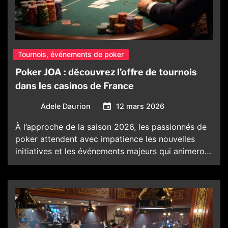
Tournois, événements de poker
Poker JOA : découvrez l’offre de tournois
dans les casinos de France
Adele Daurion
12 mars 2026
À l’approche de la saison 2026, les passionnés de
poker attendent avec impatience les nouvelles
initiatives et les événements majeurs qui animeront
les salles de poker des casinos de France. Parmi
les nouveautés, le Fresh Poker Festival se
démarque par son approche conviviale et
accessible, visant à rassembler les amateurs de
poker autour de tournois […]