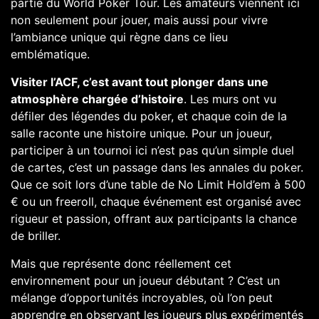
partie du World Poker Tour. Les amateurs viennent ici
non seulement pour jouer, mais aussi pour vivre
l’ambiance unique qui règne dans ce lieu
emblématique.
Visiter l’ACF, c’est avant tout plonger dans une
atmosphère chargée d’histoire
. Les murs ont vu
défiler des légendes du poker, et chaque coin de la
salle raconte une histoire unique. Pour un joueur,
participer à un tournoi ici n’est pas qu’un simple duel
de cartes, c’est un passage dans les annales du poker.
Que ce soit lors d’une table de No Limit Hold’em à 500
€ ou un freeroll, chaque événement est organisé avec
rigueur et passion, offrant aux participants la chance
de briller.
Mais que représente donc réellement cet
environnement pour un joueur débutant ? C’est un
mélange d’opportunités incroyables, où l’on peut
apprendre en observant les joueurs plus expérimentés